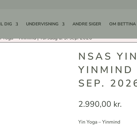
IL DIG
UNDERVISNING
ANDRE SIGER
OM BETTINA
 Yoga – Yinmind | Torsdag d. 3. sep. 2026
NSAS YI
YINMIND 
SEP. 202
2.990,00
kr.
Yin Yoga – Yinmind