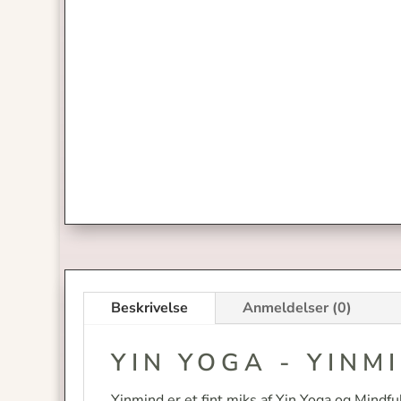
Beskrivelse
Anmeldelser (0)
YIN YOGA - YINM
Yinmind er et fint miks af Yin Yoga og Mindfu