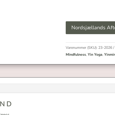
Nordsjællands Aft
Varenummer (SKU):
23-2026
Mindfulness
,
Yin Yoga
,
Yinmi
IND
lness.