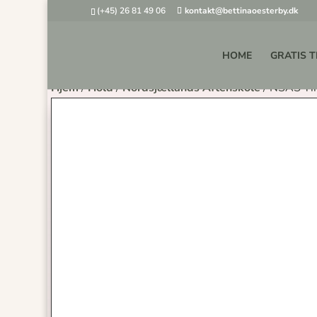
(+45) 26 81 49 06
kontakt@bettinaoesterby.dk
HOME
GRATIS T
Hjem
/
Hold
/
Nordsjællands Aftenskole
/ NSAS Yin