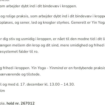
som arbejder dybt ind i dit bindevæv i kroppen.
 og rolige praksis, som arbejder dybt ind i dit bindevæv i kro
 opløses, og sener, led og knogler styrkes. Generelt er Yin Yog
 dig stiv og usmidig i kroppen, er nået til den modne tid i dit l
hængen mellem din krop og dit sind, mere smidighed og frihed 
systemet falder til ro.
g frihed i kroppen.
Yin Yoga - Yinmind
er en fordybende praksis
 nærværende og tilstede.
il og med d. 17. december kl. 13.00 – 14.30.
olm
ole,
hold nr. 267012