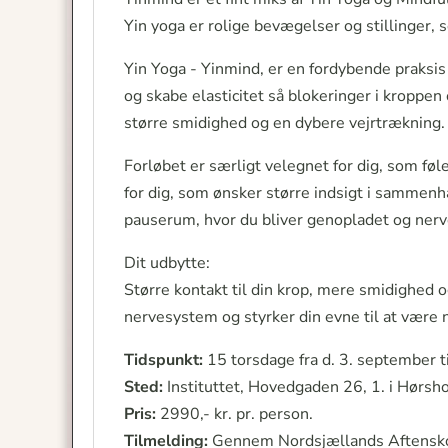
Yin yoga er rolige bevægelser og stillinger, 
Yin Yoga - Yinmind, er en fordybende praksis
og skabe elasticitet så blokeringer i kroppen
større smidighed og en dybere vejrtrækning.
Forløbet er særligt velegnet for dig, som føler
for dig, som ønsker større indsigt i sammen
pauserum, hvor du bliver genopladet og nerve
Dit udbytte:
Større kontakt til din krop, mere smidighed o
nervesystem og styrker din evne til at være
Tidspunkt:
15 torsdage fra d. 3. september t
Sted:
Instituttet, Hovedgaden 26, 1. i Hørsh
Pris:
2990,- kr. pr. person.
Tilmelding:
Gennem Nordsjællands Aftensk