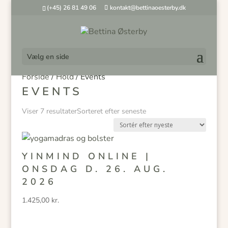
(+45) 26 81 49 06
kontakt@bettinaoesterby.dk
Vælg en side
Forside
/
Hold
/ Events
EVENTS
Viser 7 resultater
Sorteret efter seneste
YINMIND ONLINE |
ONSDAG D. 26. AUG.
2026
1.425,00
kr.